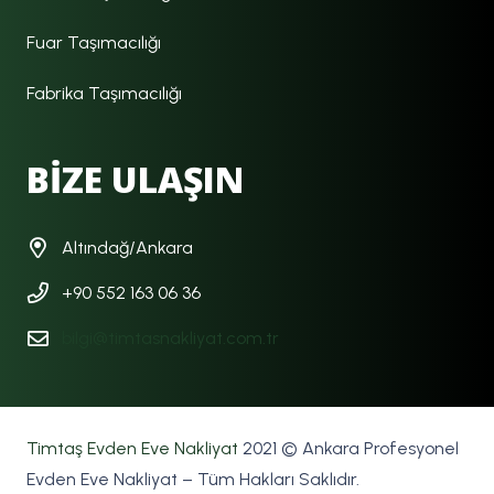
Fuar Taşımacılığı
Fabrika Taşımacılığı
BİZE ULAŞIN
Altındağ/Ankara
+90 552 163 06 36
bilgi@timtasnakliyat.com.tr
Timtaş Evden Eve Nakliyat
2021 © Ankara Profesyonel
Evden Eve Nakliyat – Tüm Hakları Saklıdır.