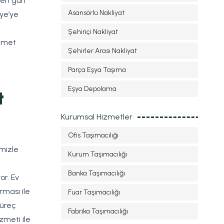
çen gün
Asansörlü Nakliyat
iye’ye
Şehiriçi Nakliyat
izmet
Şehirler Arası Nakliyat
Parça Eşya Taşıma
Eşya Depolama
t
Kurumsal Hizmetler
Ofis Taşımacılığı
mizle
Kurum Taşımacılığı
Banka Taşımacılığı
or. Ev
rması ile
Fuar Taşımacılığı
süreç
Fabrika Taşımacılığı
zmeti ile