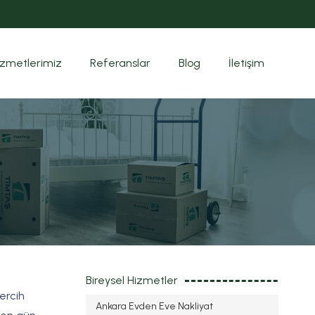
izmetlerimiz
Referanslar
Blog
İletişim
Bireysel Hizmetler
ercih
Ankara Evden Eve Nakliyat