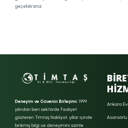
geçebilirsiniz.
BİRE
HİZ
Deneyim ve Güvenin Birleşimi:
1999
Ankara Ev
yılından beri sektörde faaliyet
Asansörlü 
gösteren Timtaş Nakliyat, yıllar içinde
birikmiş bilgi ve deneyimini sizinle