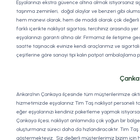
Eşyalarınızı ekstra güvence altına almak istiyorsanız si
taşınma zeminleri, doğal olaylar ve benzeri gibi olums
hem manevi olarak, hem de maddi olarak çok değerli is
farklı içerikte nakliyat sigortası, tercihiniz arasında ye
eşyalarınızı garanti altına alır. Firmamız ile iletişim
saatte taşınacak evinize kendi araçlarımız ve sigortalı 
çeşitlerine göre sanayi tipi kalın patpat ambalajlama p
Çankay
Ankara’nın Çankaya ilçesinde tüm müşterilerimize aktif
hizmetimizde eşyalarınız Tim Taş nakliyat personeli ta
eğer eşyalarınızı kendiniz paketleme yapmak istiyorsa
Çankaya ilçesi, nakliyat anlamında çok yoğun bir böl
oluşturmanız süreci daha da hızlandıracaktır. Tim Taş 
göstermekteyiz. Siz değerli müşterilerimiz bizim için 