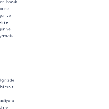
arı, bozuk
arınız
ygun ve
i ile
 gün ve
anıklılık
t
diğinizde
lirsiniz.
aaliyete
işime