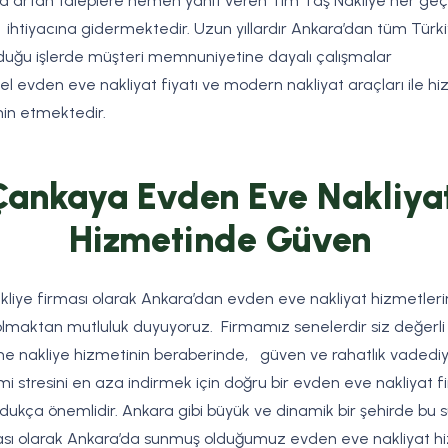
 artan taleplere hemen yanıt veren Tim Taş Nakliye her ge
in ihtiyacına gidermektedir. Uzun yıllardır Ankara’dan tüm Türk
lduğu işlerde müşteri memnuniyetine dayalı çalışmalar
l evden eve nakliyat fiyatı ve modern nakliyat araçları ile h
in etmektedir.
Çankaya Evden Eve Nakliya
Hizmetinde Güven
kliye firması olarak Ankara’dan evden eve nakliyat hizmetleri
olmaktan mutluluk duyuyoruz. Firmamız senelerdir siz değerli
ne nakliye hizmetinin beraberinde, güven ve rahatlık vadediy
mi stresini en aza indirmek için doğru bir evden eve nakliyat fi
dukça önemlidir. Ankara gibi büyük ve dinamik bir şehirde bu 
rması olarak Ankara’da sunmuş olduğumuz evden eve nakliyat hi