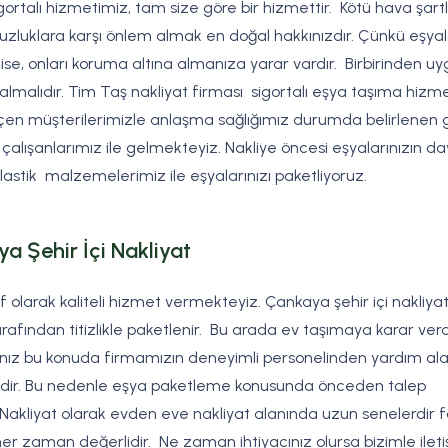
gortalı hizmetimiz, tam size göre bir hizmettir. Kötü hava şartl
uzluklara karşı önlem almak en doğal hakkınızdır. Çünkü eşyal
e, onları koruma altına almanıza yarar vardır. Birbirinden u
r almalıdır. Tim Taş nakliyat firması sigortalı eşya taşıma hizmet
e geçen müşterilerimizle anlaşma sağlığımız durumda belirlenen
çalışanlarımız ile gelmekteyiz. Nakliye öncesi eşyalarınızın day
lastik malzemelerimiz ile eşyalarınızı paketliyoruz.
a Şehir İçi Nakliyat
 olarak kaliteli hizmet vermekteyiz. Çankaya şehir içi nakliya
rafından titizlikle paketlenir. Bu arada ev taşımaya karar ver
nız bu konuda firmamızın deneyimli personelinden yardım alabi
gedir. Bu nedenle eşya paketleme konusunda önceden talep
Nakliyat olarak evden eve nakliyat alanında uzun senelerdir f
her zaman değerlidir. Ne zaman ihtiyacınız olursa bizimle ilet