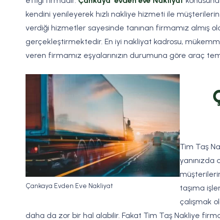
ettiği firmadır.
Çankaya evden eve Nakliyat
konusunda
kendini yenileyerek hızlı nakliye hizmeti ile müşteriler
verdiği hizmetler sayesinde tanınan firmamız almış o
gerçekleştirmektedir. En iyi nakliyat kadrosu, mükemme
veren firmamız eşyalarınızın durumuna göre araç tem
Tim Taş Na
yanınızda 
müşterileri
Çankaya Evden Eve Nakliyat
taşıma işle
çalışmak ol
daha da zor bir hal alabilir. Fakat Tim Taş Nakliye fi