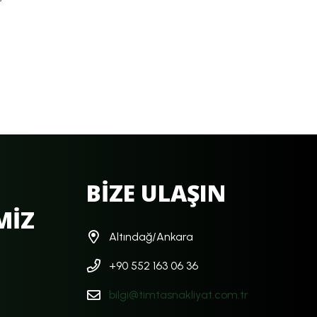
BİZE ULAŞIN
MİZ
Altındağ/Ankara
+90 552 163 06 36
bilgi@timtasnakliyat.com.tr