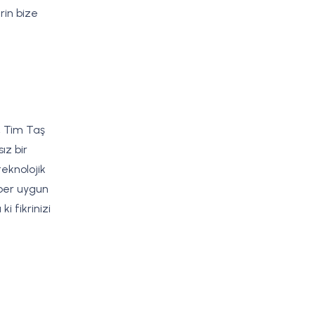
rin bize
z, Tim Taş
ız bir
eknolojik
ber uygun
i fikrinizi