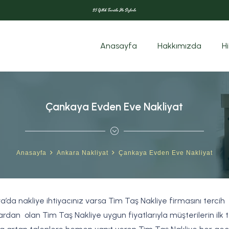
Anasayfa
Hakkımızda
H
Çankaya Evden Eve Nakliyat
Anasayfa
Ankara Nakliyat
Çankaya Evden Eve Nakliyat
a’da nakliye ihtiyacınız varsa Tim Taş Nakliye firmasını tercih
rdan olan Tim Taş Nakliye uygun fiyatlarıyla müşterilerin ilk t