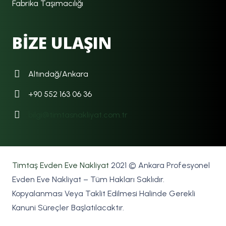
Fabrika Taşımacılığı
BİZE ULAŞIN
Altındağ/Ankara
+90 552 163 06 36
bilgi@timtasnakliyat.com.tr
Timtaş Evden Eve Nakliyat
2021 © Ankara Profesyonel
Evden Eve Nakliyat – Tüm Hakları Saklıdır.
Kopyalanması Veya Taklit Edilmesi Halinde Gerekli
Kanuni Süreçler Başlatılacaktır.