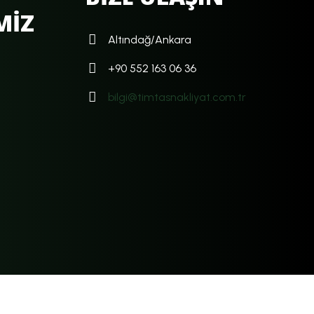
MİZ
Altındağ/Ankara
+90 552 163 06 36
bilgi@timtasnakliyat.com.tr